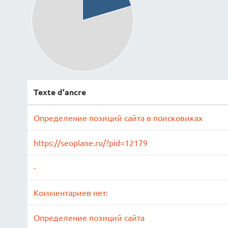
Texte d'ancre
Определение позиций сайта в поисковиках
https://seoplane.ru/?pid=12179
-
Комментариев нет:
Определение позиций сайта