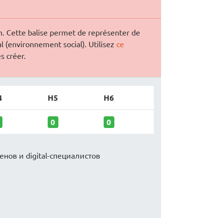
. Cette balise permet de représenter de
l (environnement social). Utilisez
ce
s créer.
4
H5
H6
0
0
енов и digital-специалистов