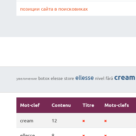
позиции сайта в поисковиках
cream
ellesse
botox
elesse
store
nivel
fără
увеличение
Mot-clef
Contenu
Titre
Mots-clefs
cream
12
ellesse
8