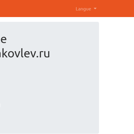
Langue
te
akovlev.ru