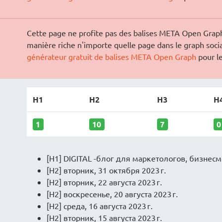
Cette page ne profite pas des balises META Open Graph
manière riche n'importe quelle page dans le graph socia
générateur gratuit de balises META Open Graph
pour le
H1
H2
H3
H
1
10
7
0
[H1] DIGITAL -блог для маркетологов, бизнесм
[H2] вторник, 31 октября 2023 г.
[H2] вторник, 22 августа 2023 г.
[H2] воскресенье, 20 августа 2023 г.
[H2] среда, 16 августа 2023 г.
[H2] вторник, 15 августа 2023 г.