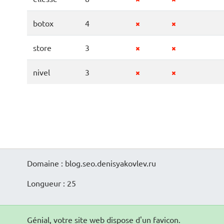
botox
4
store
3
nivel
3
Domaine : blog.seo.denisyakovlev.ru
Longueur : 25
Génial, votre site web dispose d'un favicon.