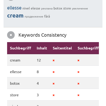
ellesse
nivel
elesse
botox
store
реклама
увеличение
cream
fără
продвижение
Keywords Consistency
Suchbegriff
Inhalt
Seitentitel
Suchbegriffe
cream
12
ellesse
8
botox
4
store
3