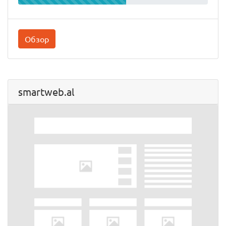
Обзор
smartweb.al