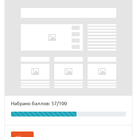
Набрано баллов: 57/100