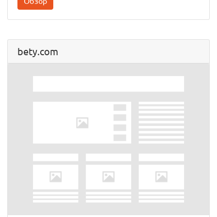
Обзор
bety.com