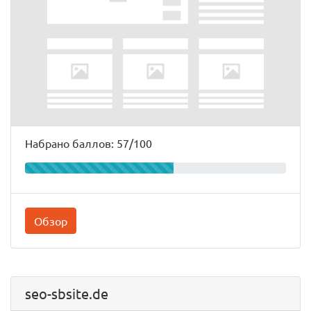
Набрано баллов: 57/100
Обзор
seo-sbsite.de