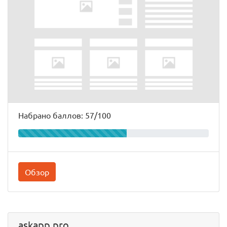
Набрано баллов: 57/100
Обзор
askapp.pro