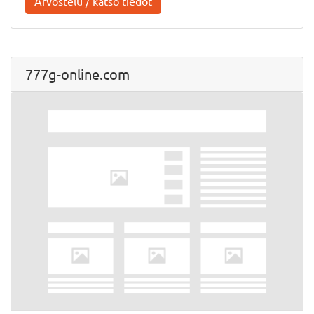
Arvostelu / katso tiedot
777g-online.com