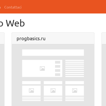
a
Contattaci
to Web
progbasics.ru