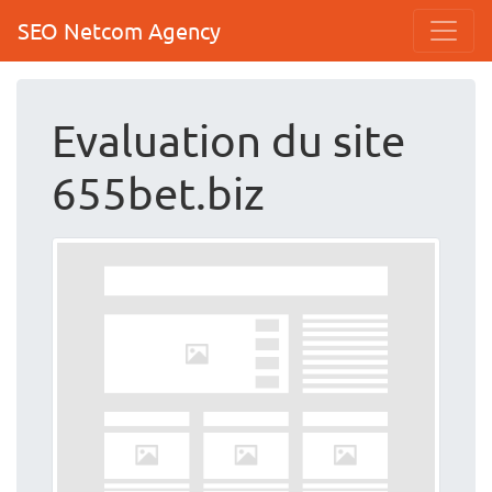
SEO Netcom Agency
Evaluation du site
655bet.biz