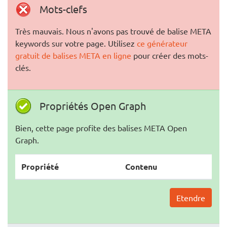
Mots-clefs
Très mauvais. Nous n'avons pas trouvé de balise META
keywords sur votre page. Utilisez
ce générateur
gratuit de balises META en ligne
pour créer des mots-
clés.
Propriétés Open Graph
Bien, cette page profite des balises META Open
Graph.
Propriété
Contenu
Etendre