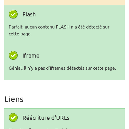
Flash
Parfait, aucun contenu FLASH n'a été détecté sur
cette page.
Iframe
Génial, il n'y a pas d'Iframes détectés sur cette page.
Liens
Réécriture d'URLs