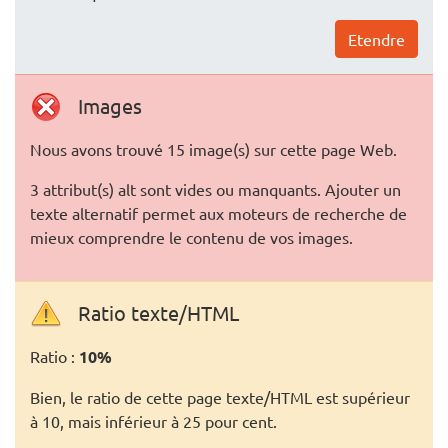
Etendre
Images
Nous avons trouvé 15 image(s) sur cette page Web.
3 attribut(s) alt sont vides ou manquants. Ajouter un
texte alternatif permet aux moteurs de recherche de
mieux comprendre le contenu de vos images.
Ratio texte/HTML
Ratio :
10%
Bien, le ratio de cette page texte/HTML est supérieur
à 10, mais inférieur à 25 pour cent.