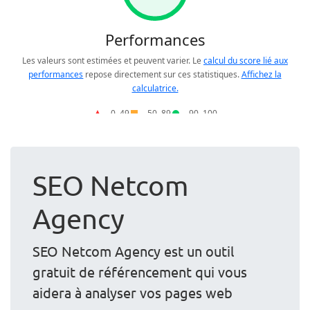
SEO Netcom
Agency
SEO Netcom Agency est un outil
gratuit de référencement qui vous
aidera à analyser vos pages web