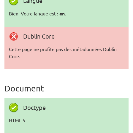
Langue
Bien. Votre langue est :
en
.
Dublin Core
Cette page ne profite pas des métadonnées Dublin
Core.
Document
Doctype
HTML 5