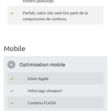
fichiers javascript.
Parfait, votre site web tire parti de la
compression de contenu.
Mobile
Optimisation mobile
Icône Apple
Méta tags viewport
Contenu FLASH