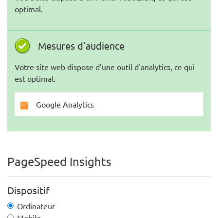
optimal.
Mesures d'audience
Votre site web dispose d’une outil d'analytics, ce qui
est optimal.
Google Analytics
PageSpeed Insights
Dispositif
Ordinateur
Mobile