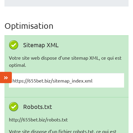
Optimisation
Sitemap XML
Votre site web dispose d’une sitemap XML, ce qui est
optimal.
https://655bet.biz/sitemap_index.xml
Robots.txt
http://655bet.biz/robots.txt
Votre site dispose d’un fichier robots.txt, ce qui est