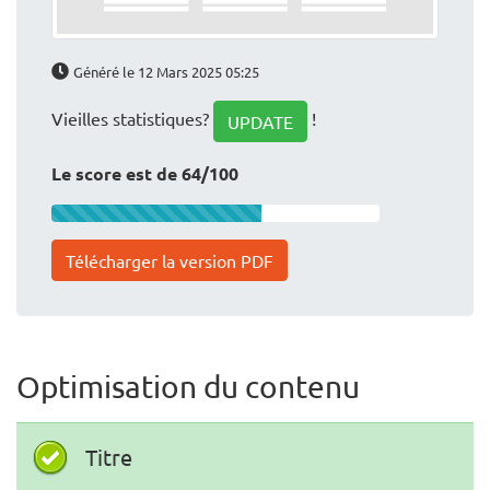
Généré le 12 Mars 2025 05:25
Vieilles statistiques?
!
UPDATE
Le score est de 64/100
Télécharger la version PDF
Optimisation du contenu
Titre