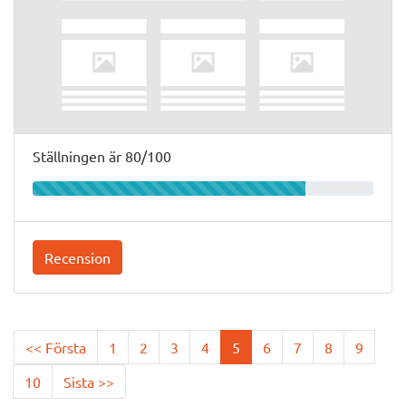
Ställningen är 80/100
Recension
<< Första
1
2
3
4
5
6
7
8
9
10
Sista >>