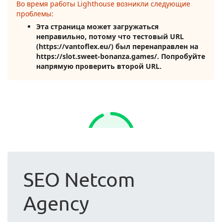
SEO Netcom
Agency