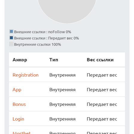
Внешние ссылки : noFollow 0%
Внешние ссылки : Передает вес 0%
Внутренние ссылки 100%
Анкор
Тип
Вес ссылки
Registration
Внутренняя
Передает вес
App
Внутренняя
Передает вес
Bonus
Внутренняя
Передает вес
Login
Внутренняя
Передает вес
Mostbet
Внутренняя
Передает вес