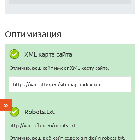
Оптимизация
XML карта сайта
Отлично, ваш сайт имеет XML карту сайта.
https://vantoflex.eu/sitemap_index.xml
Robots.txt
http://vantoflex.eu/robots.txt
Отлично, ваш веб-сайт содержит файл robots.txt.