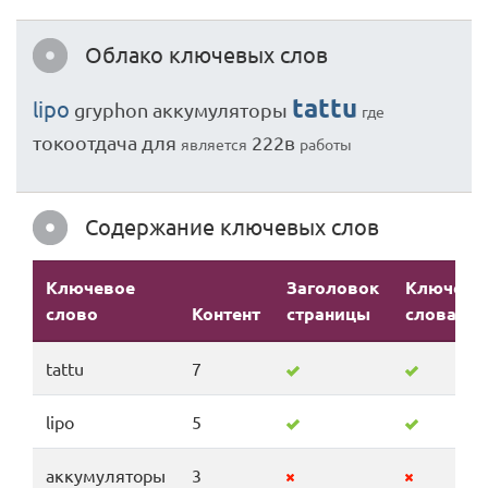
Облако ключевых слов
tattu
lipo
gryphon
аккумуляторы
где
токоотдача
для
222в
является
работы
Содержание ключевых слов
Ключевое
Заголовок
Ключевы
слово
Контент
страницы
слова
tattu
7
lipo
5
аккумуляторы
3