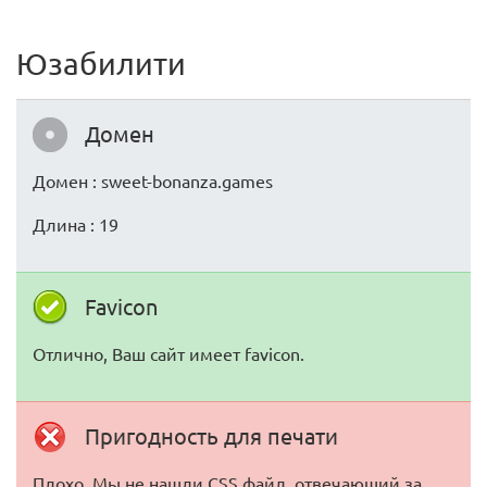
Юзабилити
Домен
Домен : sweet-bonanza.games
Длина : 19
Favicon
Отлично, Ваш сайт имеет favicon.
Пригодность для печати
Плохо. Мы не нашли CSS файл, отвечающий за