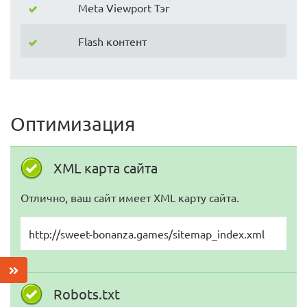
Meta Viewport Тэг
Flash контент
Оптимизация
XML карта сайта
Отлично, ваш сайт имеет XML карту сайта.
http://sweet-bonanza.games/sitemap_index.xml
Robots.txt