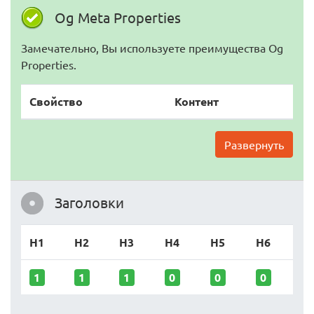
Og Meta Properties
Замечательно, Вы используете преимущества Og
Properties.
Свойство
Контент
Развернуть
Заголовки
H1
H2
H3
H4
H5
H6
1
1
1
0
0
0