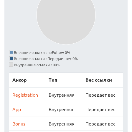
Внешние ссылки : noFollow 0%
Внешние ссылки : Передает вес 0%
Внутренние ссылки 100%
Анкор
Тип
Вес ссылки
Registration
Внутренняя
Передает вес
App
Внутренняя
Передает вес
Bonus
Внутренняя
Передает вес