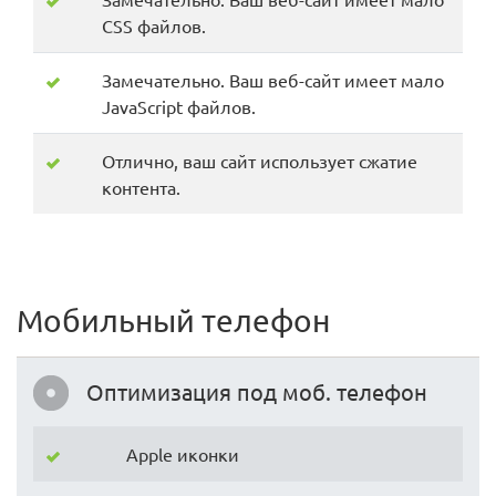
CSS файлов.
Замечательно. Ваш веб-сайт имеет мало
JavaScript файлов.
Отлично, ваш сайт использует сжатие
контента.
Мобильный телефон
Оптимизация под моб. телефон
Apple иконки