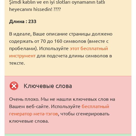
Şimdi katılın ve en iyi slotları oynamanın tatlı
heyecanını hissedin! ????
Длина : 233
В идеале, Ваше описание страницы должено
содержать от 70 до 160 символов (вместе с
пробелами). Используйте
этот бесплатный
инструмент
для подсчета длины символов в
тексте.
Ключевые слова
Очень плохо. Мы не нашли ключевых слов на
Вашем веб-сайте. Используйте
бесплатный
генератор мета-тэгов
, чтобы сгенерировать
ключевые слова.