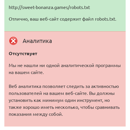
http://sweet-bonanza.games/robots.txt
Отлично, ваш веб-сайт содержит файл robots.txt.
Аналитика
Отсутствует
Мы не нашли ни одной аналитической программы
на вашем сайте.
Веб аналитика позволяет следить за активностью
пользователей на вашем веб-сайте. Вы должны
установить как минимум один инструмент, но
также хорошо иметь несколько, чтобы сравнивать
показания между собой.