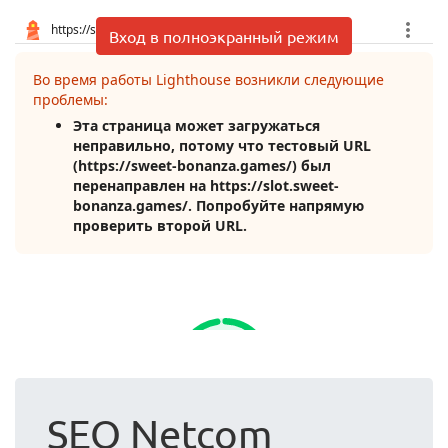
Вход в полноэкранный режим
SEO Netcom