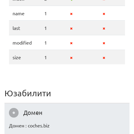
name
1
last
1
modified
1
size
1
Юзабилити
Домен
Домен : coches.biz