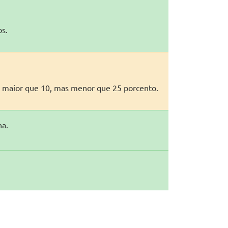
os.
é maior que 10, mas menor que 25 porcento.
na.