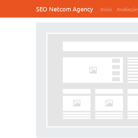
SEO Netcom Agency
Início
Avaliaçõe