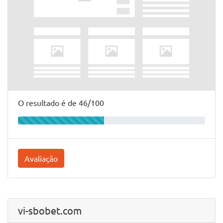
O resultado é de 46/100
Avaliação
vi-sbobet.com