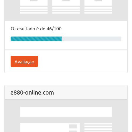
O resultado é de 46/100
Avaliação
a880-online.com