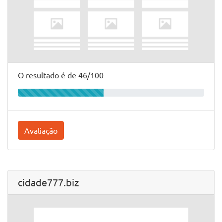
O resultado é de 46/100
Avaliação
cidade777.biz