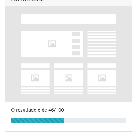
O resultado é de 46/100