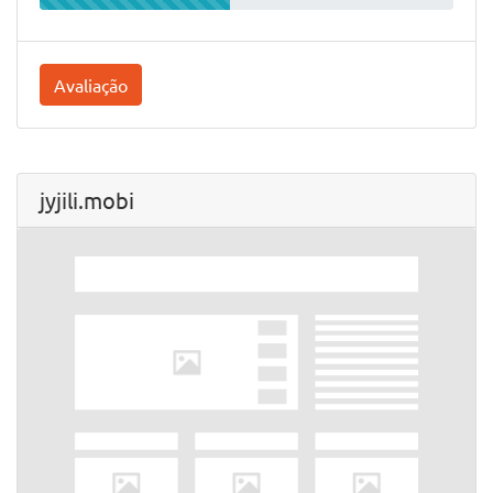
Avaliação
jyjili.mobi