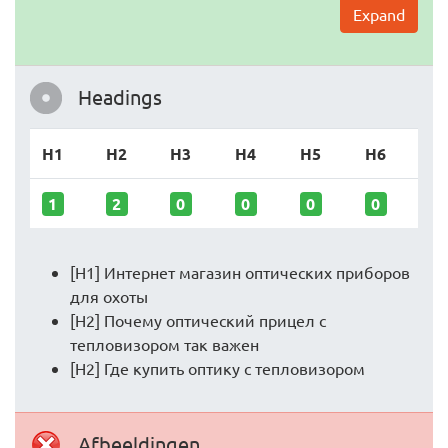
Expand
Headings
H1
H2
H3
H4
H5
H6
1
2
0
0
0
0
[H1] Интернет магазин оптических приборов
для охоты
[H2] Почему оптический прицел с
тепловизором так важен
[H2] Где купить оптику с тепловизором
Afbeeldingen