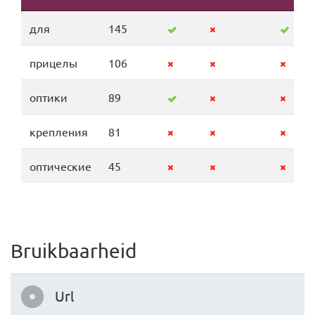
для
145
прицелы
106
оптики
89
крепления
81
оптические
45
Bruikbaarheid
Url