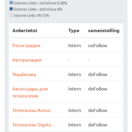
Externe Links : noFollow 0.28%
Externe Links : doFollow 0%
Interne Links 99.72%
Ankertekst
Type
samenstelling
Регистрация
Intern
noFollow
Авторизация
-
-
Українська
Intern
doFollow
Аксесcуары для
Intern
doFollow
телескопов
Телескопы Konus
Intern
doFollow
Телескопы Sigeta
Intern
doFollow