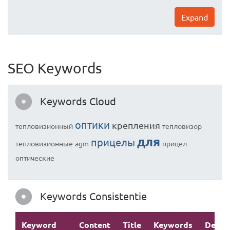
Expand
SEO Keywords
Keywords Cloud
оптики
крепления
тепловизионный
тепловизор
для
прицелы
тепловизионные
agm
прицел
оптические
Keywords Consistentie
Keyword
Content
Title
Keywords
Descr