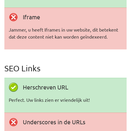
Iframe
Jammer, u heeft Iframes in uw website, dit betekent
dat deze content niet kan worden geïndexeerd.
SEO Links
Herschreven URL
Perfect. Uw links zien er vriendelijk uit!
Underscores in de URLs