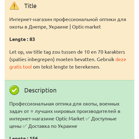
Title
Интернет-магазин профессиональной оптики для
охоты в Днепре, Украине | Optic-market
Lengte : 83
Let op, uw title tag zou tussen de 10 en 70 karakters
(spaties inbegrepen) moeten bevatten. Gebruik
deze
gratis tool
om tekst lengte te berekenen.
Description
Профессиональная оптика для охоты, военных
задач от ⭐ лучших мировых производителей в
интернет-магазине Optic Market ✅ Доступные
цены ✅ Доставка по Украине
Lengte : 156