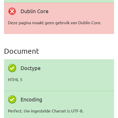
Dublin Core
Deze pagina maakt geen gebruik van Dublin Core.
Document
Doctype
HTML 5
Encoding
Perfect. Uw ingestelde Charset is UTF-8.