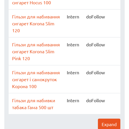
сигарет Hocus 100
Гільзи для набивання
Intern
doFollow
сигарет Korona Slim
120
Гільзи для набивання
Intern
doFollow
сигарет Korona Slim
Pink 120
Гільзи для набивання
Intern
doFollow
сигарет і самокруток
Корона 100
Гільзи для набивки
Intern
doFollow
табака Гама 500 шт
Expand