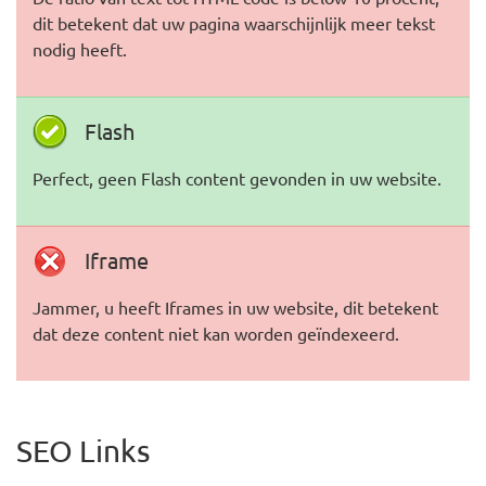
dit betekent dat uw pagina waarschijnlijk meer tekst
nodig heeft.
Flash
Perfect, geen Flash content gevonden in uw website.
Iframe
Jammer, u heeft Iframes in uw website, dit betekent
dat deze content niet kan worden geïndexeerd.
SEO Links