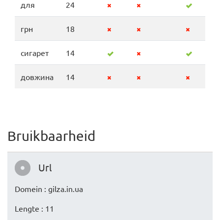
для
24
грн
18
сигарет
14
довжина
14
Bruikbaarheid
Url
Domein : gilza.in.ua
Lengte : 11