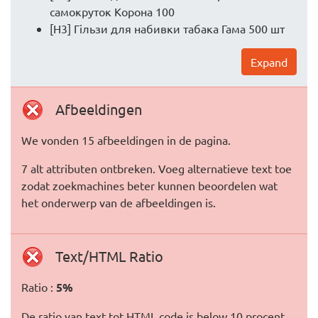
самокруток Корона 100
[H3] Гільзи для набивки табака Гама 500 шт
Expand
Afbeeldingen
We vonden 15 afbeeldingen in de pagina.
7 alt attributen ontbreken. Voeg alternatieve text toe
zodat zoekmachines beter kunnen beoordelen wat
het onderwerp van de afbeeldingen is.
Text/HTML Ratio
Ratio :
5%
De ratio van text tot HTML code is below 10 procent,