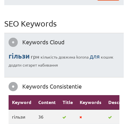
SEO Keywords
Keywords Cloud
гільзи
для
грн
кількість
довжина
korona
кошик
додати
сигарет
набивання
Keywords Consistentie
Keyword
Content
Title
Keywords
Descript
гільзи
36