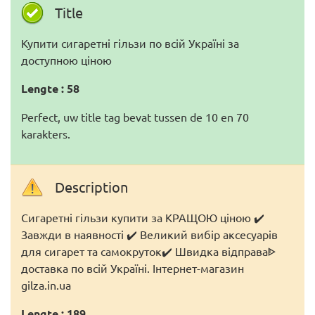
Title
Купити сигаретні гільзи по всій Україні за
доступною ціною
Lengte : 58
Perfect, uw title tag bevat tussen de 10 en 70
karakters.
Description
Сигаретні гільзи купити за КРАЩОЮ ціною ✔️
Завжди в наявності ✔️ Великий вибір аксесуарів
для сигарет та самокруток✔️ Швидка відправаᐈ
доставка по всій Україні. Інтернет-магазин
gilza.in.ua
Lengte : 189