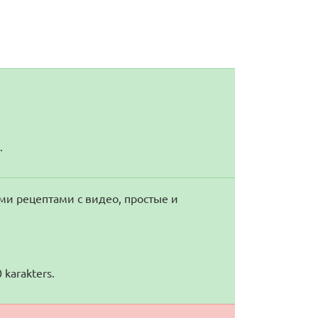
.
и рецептами с видео, простые и
 karakters.