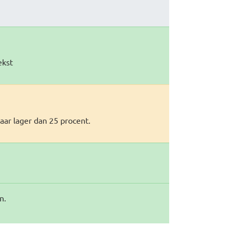
ekst
aar lager dan 25 procent.
n.