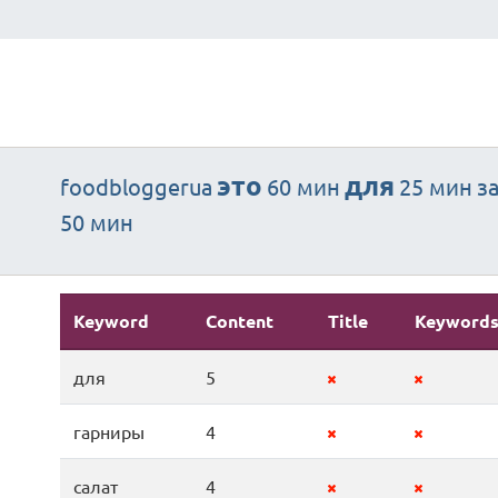
это
для
foodbloggerua
60 мин
25 мин
з
50 мин
Keyword
Content
Title
Keyword
для
5
гарниры
4
салат
4