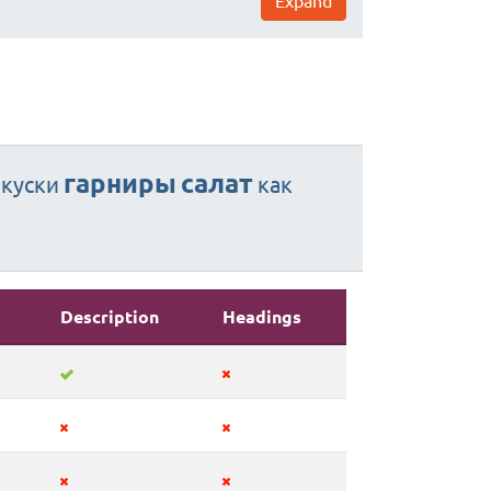
Expand
гарниры
салат
акуски
как
s
Description
Headings