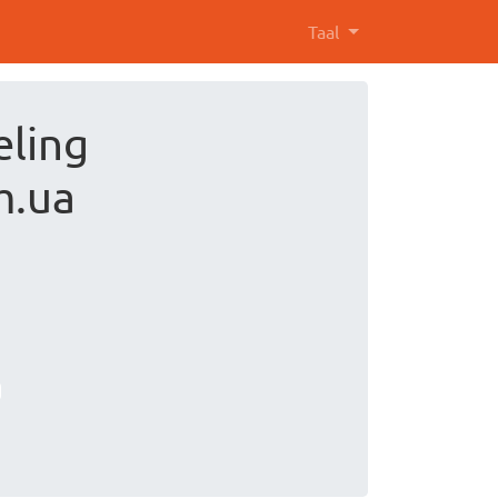
Taal
eling
m.ua