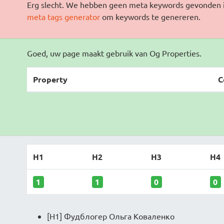
Erg slecht. We hebben geen meta keywords gevonden 
meta tags generator
om keywords te genereren.
Goed, uw page maakt gebruik van Og Properties.
Property
C
H1
H2
H3
H4
1
1
0
0
[H1] Фудблогер Ольга Коваленко