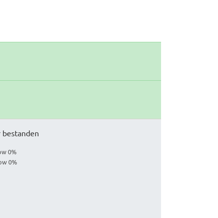
ar bestanden
low 0%
low 0%