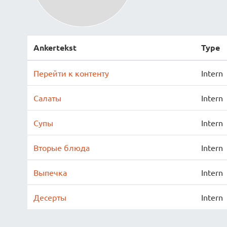
Ankertekst
Type
Перейти к контенту
Intern
Салаты
Intern
Супы
Intern
Вторые блюда
Intern
Выпечка
Intern
Десерты
Intern