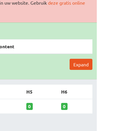
in uw website. Gebruik
deze gratis online
ontent
Expand
H5
H6
0
0