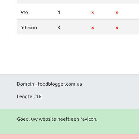
это
4
50 мин
3
Domein : foodblogger.com.ua
Lengte : 18
Goed, uw website heeft een favicon.