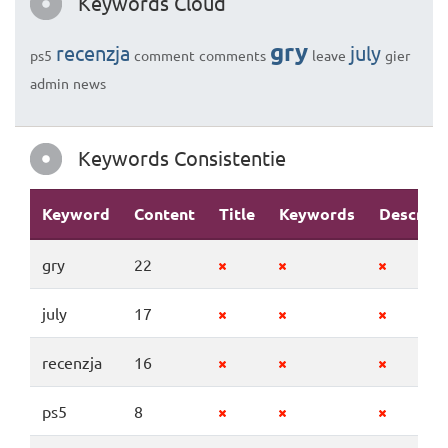
Keywords Cloud
gry
recenzja
july
ps5
comment
comments
leave
gier
admin
news
Keywords Consistentie
Keyword
Content
Title
Keywords
Descript
gry
22
july
17
recenzja
16
ps5
8