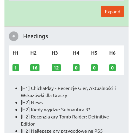
Expand
Headings
H1
H2
H3
H4
H5
H6
1
16
12
0
0
0
[H1] ChichaPlay - Recenzje Gier, Aktualności i
Wskazówki dla Graczy
[H2] News
[H2] Kiedy wyjdzie Subnautica 3?
[H2] Recenzja gry Tomb Raider: Definitive
Edition
[H2] Najlepsze gry przygodowe na PS5