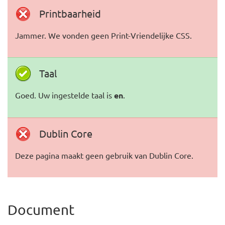
Printbaarheid
Jammer. We vonden geen Print-Vriendelijke CSS.
Taal
Goed. Uw ingestelde taal is
en
.
Dublin Core
Deze pagina maakt geen gebruik van Dublin Core.
Document