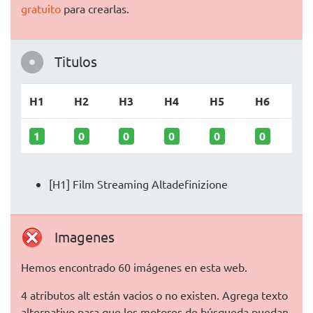
gratuito
para crearlas.
Titulos
H1
H2
H3
H4
H5
H6
1
0
0
0
0
0
[H1] Film Streaming Altadefinizione
Imagenes
Hemos encontrado 60 imágenes en esta web.
4 atributos alt están vacios o no existen. Agrega texto
alternativo para que los motores de búsqueda puedan