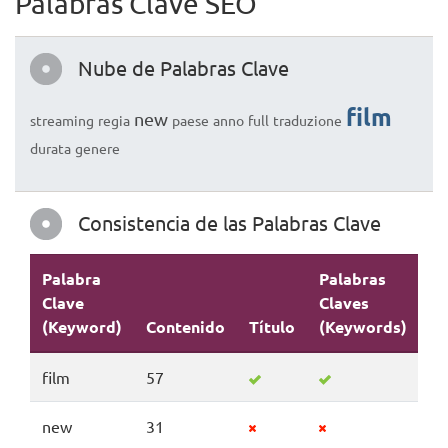
Palabras Clave SEO
Nube de Palabras Clave
film
new
streaming
regia
paese
anno
full
traduzione
durata
genere
Consistencia de las Palabras Clave
Palabra
Palabras
Clave
Claves
(Keyword)
Contenido
Título
(Keywords)
De
film
57
new
31