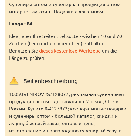
Сувениры оптом и сувенирная продукция оптом -
интернет магазин | Подарки с логотипом
Länge : 84
Ideal, aber Ihre Seitentitel sollte zwischen 10 und 70
Zeichen (Leerzeichen inbegriffen) enthalten.
Benutzen Sie
dieses kostenlose Werkzeug
um die
Länge zu prüfen.
Seitenbeschreibung
100SUVENIROV &#128077; рекламная сувенирная
продукция оптом с доставкой по Москве, СПБ и
России. Купите &#127873; корпоративные подарки
и сувениры оптом - большой каталог, скидки и
акции, быстрый заказ, оптовые цены,
изготовление и производство сувенирки! Услуги