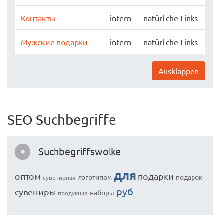
Контакты
intern
natürliche Links
Мужские подарки
intern
natürliche Links
Ausklappen
SEO Suchbegriffe
Suchbegriffswolke
для
оптом
подарки
логотипом
подарок
сувенирная
руб
сувениры
наборы
продукция