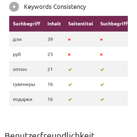
Keywords Consistency
Suchbegriff
Inhalt
Seitentitel
Suchbegriffe
для
39
руб
25
оптом
21
сувениры
16
подарки
16
Benutzerfreundlichkeit