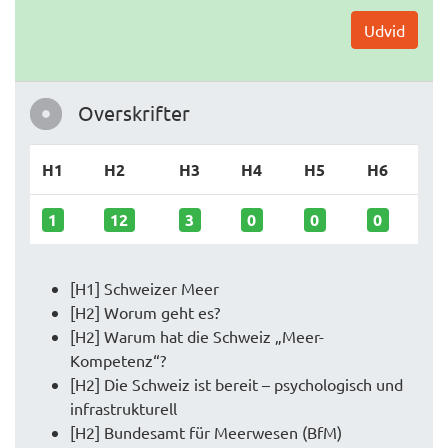
Udvid
Overskrifter
H1
H2
H3
H4
H5
H6
1
12
3
0
0
0
[H1] Schweizer Meer
[H2] Worum geht es?
[H2] Warum hat die Schweiz „Meer-
Kompetenz“?
[H2] Die Schweiz ist bereit – psychologisch und
infrastrukturell
[H2] Bundesamt für Meerwesen (BfM)