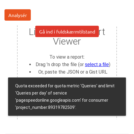
Analysér
Gå ind i fuldskærmtilstand