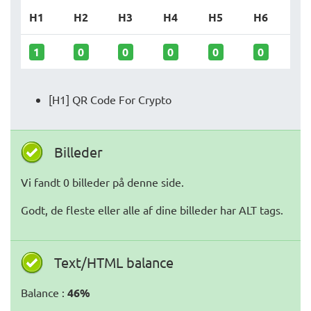
H1
H2
H3
H4
H5
H6
1
0
0
0
0
0
[H1] QR Code For Crypto
Billeder
Vi fandt 0 billeder på denne side.
Godt, de fleste eller alle af dine billeder har ALT tags.
Text/HTML balance
Balance :
46%