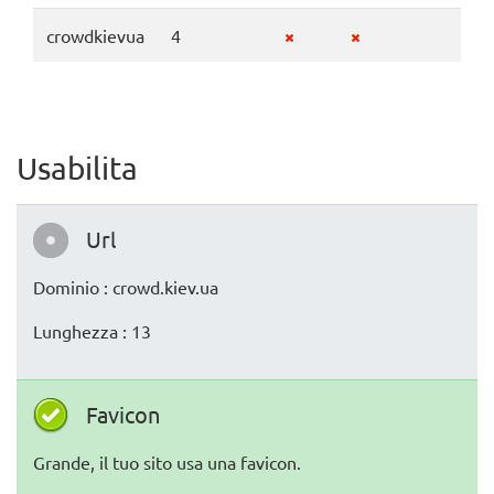
crowdkievua
4
Usabilita
Url
Dominio : crowd.kiev.ua
Lunghezza : 13
Favicon
Grande, il tuo sito usa una favicon.