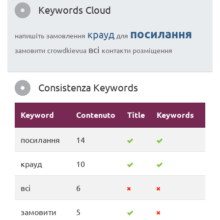
Keywords Cloud
посилання
крауд
напишіть
замовлення
для
всі
замовити
crowdkievua
контакти
розміщення
Consistenza Keywords
Keyword
Contenuto
Title
Keywords
Des
посилання
14
крауд
10
всі
6
замовити
5