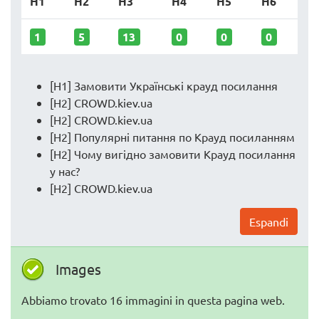
H1
H2
H3
H4
H5
H6
1
5
13
0
0
0
[H1] Замовити Українські крауд посилання
[H2] CROWD.kiev.ua
[H2] CROWD.kiev.ua
[H2] Популярні питання по Крауд посиланням
[H2] Чому вигідно замовити Крауд посилання
у нас?
[H2] CROWD.kiev.ua
Espandi
Images
Abbiamo trovato 16 immagini in questa pagina web.