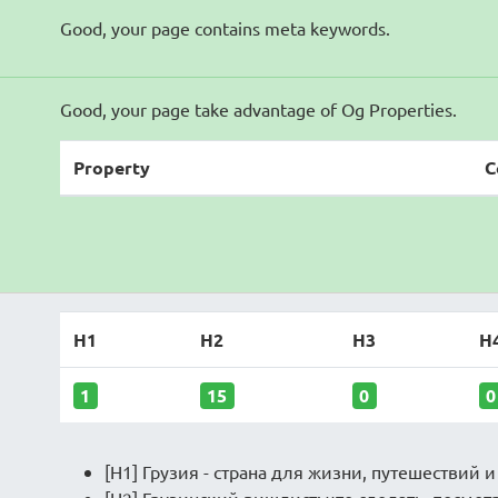
Good, your page contains meta keywords.
Good, your page take advantage of Og Properties.
Property
C
H1
H2
H3
H
1
15
0
0
[H1] Грузия - страна для жизни, путешествий и