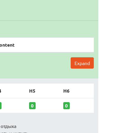
ontent
Expand
4
H5
H6
0
0
 отдыха