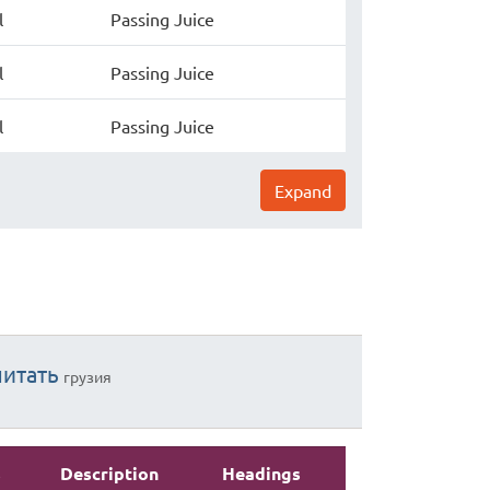
l
Passing Juice
l
Passing Juice
l
Passing Juice
Expand
читать
грузия
s
Description
Headings