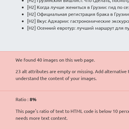
[H2] Грузинский вишлист: что сделать, посмот
[H2] Когда лучше жениться в Грузии: гид по с
[H2] Официальная регистрация брака в Грузии
[H2] Вкус Аджарии: гастрономические экскур
[H2] Осенний евротур: лучший маршрут для п
We found 40 images on this web page.
23 alt attributes are empty or missing. Add alternative 
understand the content of your images.
Ratio :
8%
This page's ratio of text to HTML code is below 10 perc
needs more text content.