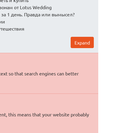
реть и купить
езонам от Lotus Wedding
 за 1 день. Правда или вымысел?
сии
утешествия
Expand
text so that search engines can better
ent, this means that your website probably